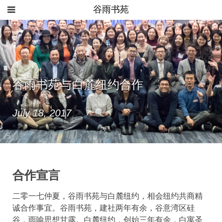
谷雨书苑
谷雨书苑与白麓纽约合作
July 18, 2017
合作宣言
二零一七仲夏，谷雨书苑与白麓纽约，相会纽约共商精
诚合作事宜。谷雨书苑，建社两年有余，谷意湾区硅
谷，雨喻思想甘露。白麓纽约，创始三年有余，白寓圣