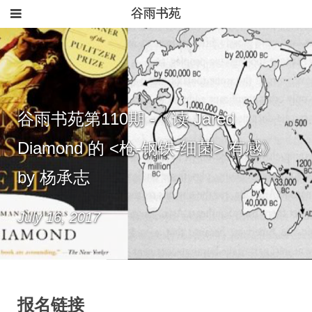
谷雨书苑
谷雨书苑第110期 -《读 Jared
Diamond 的 <枪-钢铁-细菌> 有感》
by 杨承志
July 16, 2017
报名链接