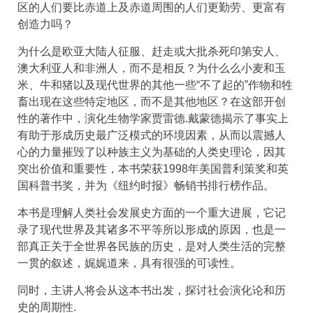
区的人们要比赤道上及赤道周围的人们更勤劳、更富有
创造力吗？
为什么是欧亚大陆人征服、赶走或大批杀死印第安人、
澳大利亚人和非洲人，而不是相反？为什么么小麦和玉
米、牛和猪以及现代世界的其他一些“不了起的”作物和牲
畜出现在这些特定地区，而不是其他地区？在这部开创
性的著作中，演化生物学家贾雷德.戴蒙德揭示了事实上
有助于形成历史最广泛模式的环境因素，从而以震撼人
心的力量摧毁了以种族主义为基础的人类史理论，因其
突出价值和重要性，本书荣获1998年美国普利策奖和英
国科普书奖，并为《纽约时报》畅销书排行榜作品。
本书是理解人类社会发展史方面的一个重大进展，它记
录了现代世界及其诸多不平等所以形成的原因，也是一
部真正关于全世界各民族的历史，是对人类生活的完整
一贯的叙述，娓娓道来，具有很强的可读性。
同时，主讲人将会从这本书出发，探讨社会演化论和历
史的周期性.