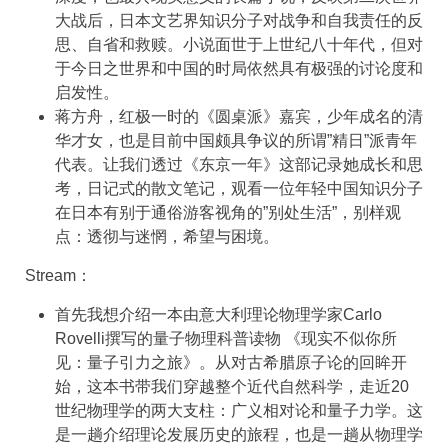
大战后，日本文艺界知识分子对战争和自我责任的反
思、自省和救赎。小说面世于上世纪八十年代，但对
于今日之世界和中国的时局依然具有极强的讨论度和
启发性。
蒋方舟，红极一时的《圆桌派》嘉宾，少年成名的清
华才女，也是目前中国颇具争议的所谓”精日”派青年
代表。让我们透过《东京一年》这部记录她成长和思
考，日记式的散文笔记，观看一位年轻中国知识分子
在日本有别于通俗游客视角的”别处生活”，别样观
点：透彻与迷惘，希望与困境。
Stream：
首先我想介绍一本由意大利理论物理学家Carlo
Rovelli撰写的量子物理科普读物 《现实不似你所
见：量子引力之旅》。从对古希腊原子论的回眸开
始，这本书带我们穿越整个近代自然科学，走近20
世纪物理学的两大支柱：广义相对论和量子力学。这
是一趟介绍理论发展历史的旅程，也是一趟从物理学