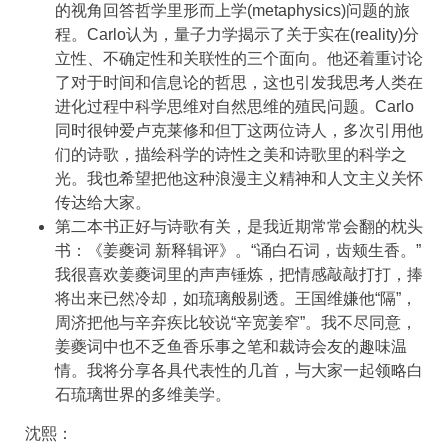
的视角回答哲学里形而上学(metaphysics)问题的旅
程。Carlo认为，量子力学揭示了关于实在(reality)分
立性、不确定性和关联性的三个面向。他还着重讨论
了对于时间和信息论的哲思，这也引发我思考人类在
进化过程中科学思维对自然思维的殖民问题。Carlo
同时很钟爱卢克莱修和但丁这两位诗人，多次引用他
们的诗歌，描绘科学的诗性之美和诗歌里的科学之
光。我也希望把他这种浪漫主义精神和人文主义关怀
传达给大家。
第二本书正好与诗歌有关，是我近期常常会翻的枕头
书：《姜夔词 新释辑评》。“诵白石词，齿颊生香。”
我很喜欢姜夔词里的声声锤炼，把情感敲敲打打，捧
将出来已然冷却，如琉璃般剔透。王国维嫌他“隔”，
周济把他与辛弃疾比较说“辛宽姜窄”。我不尽同意，
姜夔词中也不乏鱼香乐事之笔和裁诗会友的趣味温
情。我将分享各具代表性的几首，与大家一起领略白
石琉璃世界的多维美学。
沈熙：