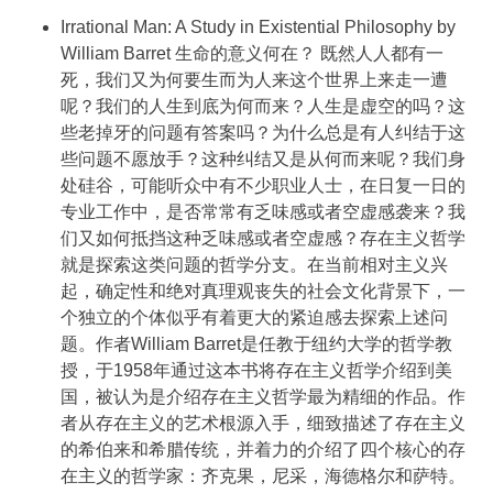
Irrational Man: A Study in Existential Philosophy by
William Barret 生命的意义何在？ 既然人人都有一
死，我们又为何要生而为人来这个世界上来走一遭
呢？我们的人生到底为何而来？人生是虚空的吗？这
些老掉牙的问题有答案吗？为什么总是有人纠结于这
些问题不愿放手？这种纠结又是从何而来呢？我们身
处硅谷，可能听众中有不少职业人士，在日复一日的
专业工作中，是否常常有乏味感或者空虚感袭来？我
们又如何抵挡这种乏味感或者空虚感？存在主义哲学
就是探索这类问题的哲学分支。在当前相对主义兴
起，确定性和绝对真理观丧失的社会文化背景下，一
个独立的个体似乎有着更大的紧迫感去探索上述问
题。作者William Barret是任教于纽约大学的哲学教
授，于1958年通过这本书将存在主义哲学介绍到美
国，被认为是介绍存在主义哲学最为精细的作品。作
者从存在主义的艺术根源入手，细致描述了存在主义
的希伯来和希腊传统，并着力的介绍了四个核心的存
在主义的哲学家：齐克果，尼采，海德格尔和萨特。