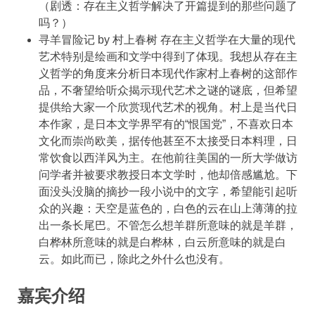
（剧透：存在主义哲学解决了开篇提到的那些问题了
吗？）
寻羊冒险记 by 村上春树 存在主义哲学在大量的现代
艺术特别是绘画和文学中得到了体现。我想从存在主
义哲学的角度来分析日本现代作家村上春树的这部作
品，不奢望给听众揭示现代艺术之谜的谜底，但希望
提供给大家一个欣赏现代艺术的视角。村上是当代日
本作家，是日本文学界罕有的“恨国党”，不喜欢日本
文化而崇尚欧美，据传他甚至不太接受日本料理，日
常饮食以西洋风为主。在他前往美国的一所大学做访
问学者并被要求教授日本文学时，他却倍感尴尬。下
面没头没脑的摘抄一段小说中的文字，希望能引起听
众的兴趣：天空是蓝色的，白色的云在山上薄薄的拉
出一条长尾巴。不管怎么想羊群所意味的就是羊群，
白桦林所意味的就是白桦林，白云所意味的就是白
云。如此而已，除此之外什么也没有。
嘉宾介绍