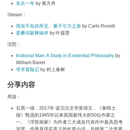
东京一年
by 蒋方舟
Stream：
现实不似你所见：量子引力之旅
by Carlo Rovelli
姜夔词新释辑评
by 叶嘉莹
沈熙：
Irrational Man: A Study in Existential Philosophy
by
William Barret
寻羊冒险记
by 村上春树
分享内容
周游：
石黑一雄，2017年 诺贝尔文学奖得主，《泰晤士
报》甄选的1945年以来英国最伟大的50位作家之
一。《浮世画家》为作者三大成名代表作中最具思考
深度，也最具现实意义的长篇小说，反映第二次世界