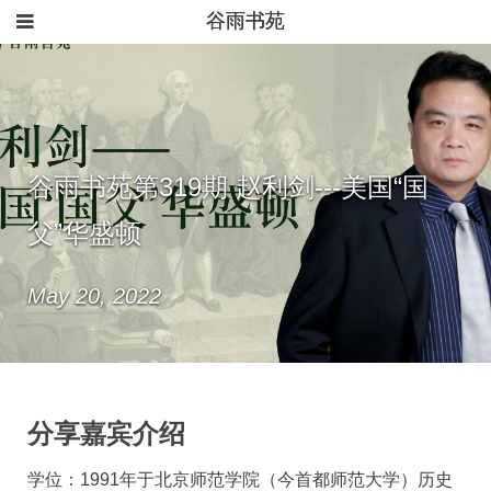
谷雨书苑
谷雨书苑第319期 赵利剑---美国“国
父”华盛顿
May 20, 2022
分享嘉宾介绍
学位：1991年于北京师范学院（今首都师范大学）历史