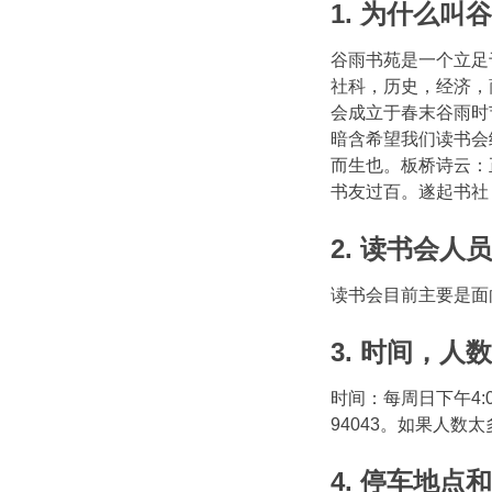
1. 为什么叫
谷雨书苑是一个立足
社科，历史，经济，
会成立于春末谷雨时
暗含希望我们读书会
而生也。板桥诗云：
书友过百。遂起书社
2. 读书会人
读书会目前主要是面
3. 时间，人
时间：每周日下午4:00-6:
94043。如果人数
4. 停车地点和C