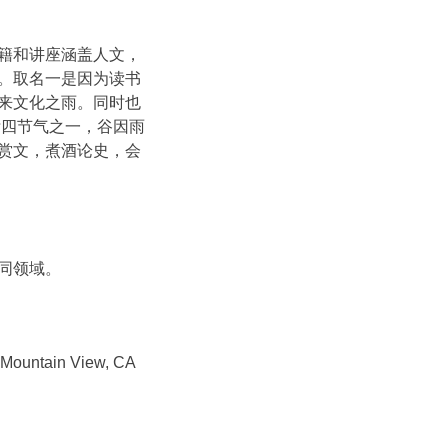
籍和讲座涵盖人文，
。取名一是因为读书
来文化之雨。同时也
廿四节气之一，谷因雨
赏文，煮酒论史，会
同领域。
untain View, CA