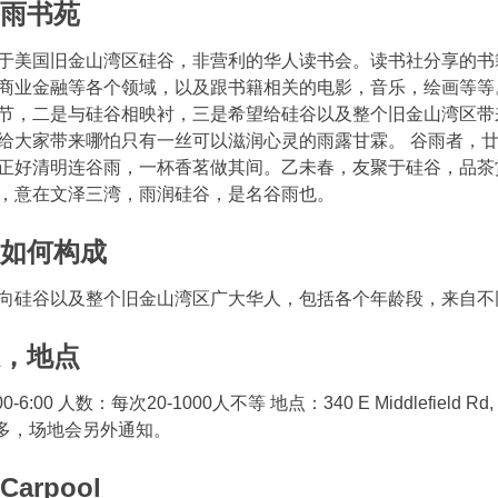
谷雨书苑
于美国旧金山湾区硅谷，非营利的华人读书会。读书社分享的书
商业金融等各个领域，以及跟书籍相关的电影，音乐，绘画等等
节，二是与硅谷相映衬，三是希望给硅谷以及整个旧金山湾区带
给大家带来哪怕只有一丝可以滋润心灵的雨露甘霖。 谷雨者，
正好清明连谷雨，一杯香茗做其间。乙未春，友聚于硅谷，品茶
，意在文泽三湾，雨润硅谷，是名谷雨也。
员如何构成
向硅谷以及整个旧金山湾区广大华人，包括各个年龄段，来自不
数，地点
00 人数：每次20-1000人不等 地点：340 E Middlefield Rd, Mo
太多，场地会另外通知。
arpool