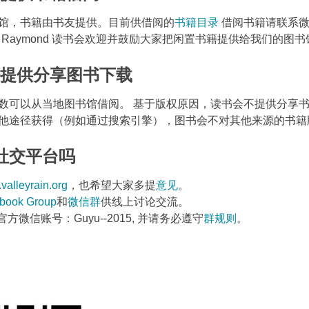
馆，书籍由书友提供。目前供借阅的
书籍目录
借阅书籍请联系微
ng 或 Raymond 读书会欢迎并鼓励大家把闲置书籍提供给我们的
是否提供分享图书下载
数可以从当地图书馆借阅。 基于版权原因，读书会不提供分享
他途径获得（例如通过搜索引擎），图书会不对其他来源的书籍
有社交平台吗
valleyrain.org
，也希望大家多提
意见
。
book Group
和
微信群
供线上讨论交流。
微信账号：Guyu--2015, 并请务必遵守
群规则
。