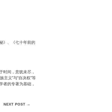
秘》、《七十年前的
于时间，意犹未尽，
族主义”与“自决权”等
学者的专著为基础，
NEXT POST →