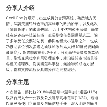
分享人介绍
Cecil Coe 許曦守，出生成長於台灣高雄，熟悉地方民
情，深諳美麗島綠色重鎮高雄市的政治沿革，以及此次
「翻轉高雄」的來龍去脈。 八十年代初來美留學，畢業
後在矽谷高科技業任職，並長期擔任美國選舉志工。除
了多年受任投票站站長，參與各種大小選舉之外，也成
功協助多位初次參選之新移民政治素人(含印度裔愛爾蘭
裔華裔)，高票擊敗長期現任者，分別贏得美國國會眾議
員，聖塔克萊拉水利局監理董事，庫珀提諾市市議員等
各種民選職務。對美國選舉事務，無論聯邦或地方層
級，都有實際流程及具體操作之完整經驗。
分享主题
本次報告，將比較2018年美國期中選舉加州選區(11/6)，
以及台灣九合一公職及公投選舉高雄選區(11/24)。透過
以選民所使用之選票及選民信息手冊，深入比較選民具