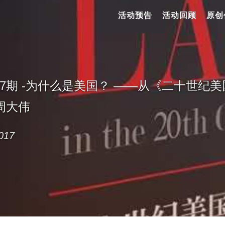
活动预告
活动回顾
原创
37期 -为什么是美国？ ——从《二十世纪
 周大伟
017